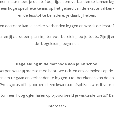
kenen, maar moet je de stof begrijpen om verbanden te kunnen legg
t een hoge specifieke kennis op het gebied van de exacte vakken 
en de lesstof te benadere, je daarbij helpen.
n daardoor kan je sneller verbanden leggen en wordt de lesstof een
 en jij eerst een planning ter voorbereiding op je toets. Zijn ji
de begeleiding beginnen.
Begeleiding in de methode van jouw school
erwerpen waar jij moeite mee hebt. We richten ons compleet op d
allen om te gaan en verbanden te leggen. Het berekenen van de o
 Pythagoras of bijvoorbeeld een kwadraat afsplitsen wordt voor j
rtom een hoog cijfer halen op bijvoorbeeld je wiskunde toets? Da
Interesse?