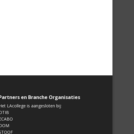
Partners en Branche Organisaties
Het LAcollege is aangesloten bij:
OTIB
ECABO
OOM
STOOF