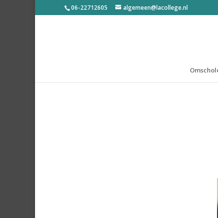
06-22712605
algemeen@lacollege.nl
Omschol